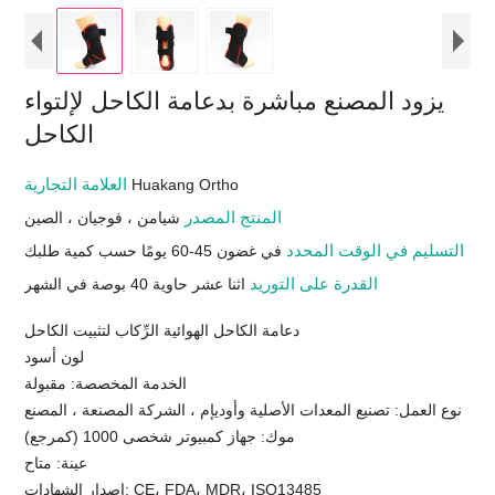
يزود المصنع مباشرة بدعامة الكاحل لإلتواء
الكاحل
العلامة التجارية
Huakang Ortho
المنتج المصدر
شيامن ، فوجيان ، الصين
التسليم في الوقت المحدد
في غضون 45-60 يومًا حسب كمية طلبك
القدرة على التوريد
اثنا عشر حاوية 40 بوصة في الشهر
دعامة الكاحل الهوائية الرِّكاب لتثبيت الكاحل
لون أسود
الخدمة المخصصة: مقبولة
نوع العمل: تصنيع المعدات الأصلية وأوديإم ، الشركة المصنعة ، المصنع
موك: جهاز كمبيوتر شخصى 1000 (كمرجع)
عينة: متاح
إصدار الشهادات: CE، FDA، MDR، ISO13485