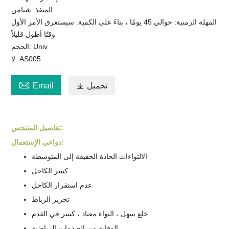
المنفذ: شيامن
المهلة الزمنية: حوالي 45 يومًا ، بناءً على الكمية. سيستغرق الأمر الأول
وقتًا أطول قليلاً
الحجم: Univ
لا: AS005

تحميل

Email
:
تفاصيل المنتج
س
دواعي الإستعمال:
الالتواءات الحادة الخفيفة إلى المتوسطة
كسر الكاحل
عدم استقرار الكاحل
تحرير الرباط
خلع سهل ، التواء معتاد ، كسر في القدم
الوقاية من الصدمات الرياضية