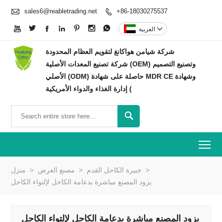

sales6@reabletrading.net
+86-18030275537









العربية
شركة شيامن هواكانغ لتقويم العظام المحدودة
شركة تصنيع المعدات الأصلية (OEM) وتصنيع التصميم
الأصلي (ODM) حاصلة على شهادة MDR CE وشهادة
إدارة الغذاء والدواء الأمريكية (

To
>
جبيرة الكاحل القدم
>
مصنع العرض
>
منزل
يزود المصنع مباشرة بدعامة الكاحل لإلتواء الكاحل
يزود المصنع مباشرة بدعامة الكاحل لإلتواء الكاحل