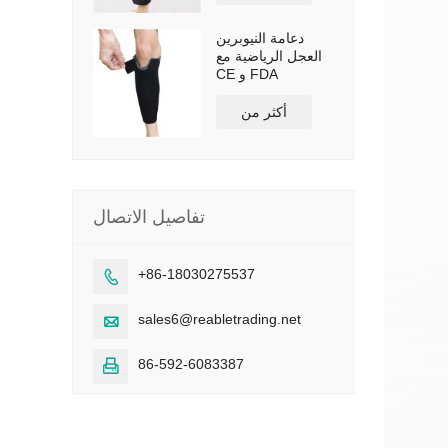
دعامة النيوبرين
العجل الرياضية مع
CE و FDA
أكثر من
تفاصيل الاتصال
+86-18030275537

sales6@reabletrading.net

86-592-6083387
