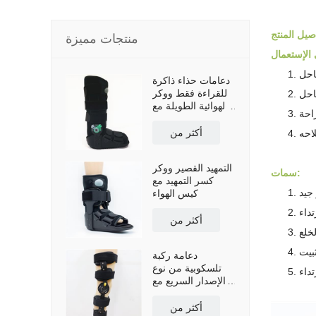
منتجات مميزة
احل
دعامات حذاء ذاكرة
للقراءة فقط ووكر
احل
الهوائية الطويلة مع
راحة
نعل مضاد للانزلاق
أكثر من
احه
التمهيد القصير ووكر
سمات:
كسر التمهيد مع
جيد
كيس الهواء
داء
أكثر من
خلع
بيت
دعامة ركبة
تلسكوبية من نوع
داء
الإصدار السريع مع
أحزمة كتف
أكثر من