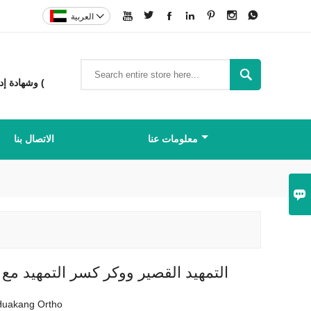








العربية

شركة تصنيع المعدات الأصلية (OEM) وتصنيع التصميم الأصلي (ODM) حاصلة على شهادة MDR CE وشهادة إدارة الغذاء والدواء الأمريكية (
معلومات عنا
الاتصال بنا

التمهيد القصير ووكر كسر التمهيد مع 
Huakang Ortho