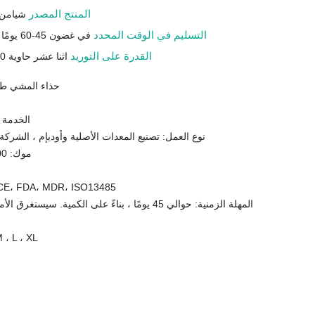
المنتج المصدر
شيامن 
التسليم في الوقت المحدد
في غضون 45-60 يومًا حسب كمية طلبك
القدرة على التوريد
اثنا عشر حاوية 40 بوصة في الشهر
حذاء المشي طو
الخدمة 
نوع العمل: تصنيع المعدات الأصلية وأوديإم ، الشركة
موك: 300 قطعة (كمرجع)
إصدار الشهادات: ، FDA، MDR، ISO13485
المهلة الزمنية: حوالي 45 يومًا ، بناءً على الكمية. سيست
الحجم:  ، XL