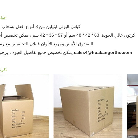
تفاصيل التعبئة:
أكياس البولي ايثيلين من 3 أنواع: قفل بسحاب ، ختم ، لزج
كرتون عالي الجودة: 63 * 42 * 48 سم أو 57 * 36 * 42 سم ، يمكن تخصيص أحجام أخرى
الصندوق الأبيض ومربع الألوان قابلان للتخصيص مع ر
sales4@huakangortho.com
يمكن تخصيص جميع تفاصيل العبوة ، يرجى الاتصال بـ:
كرتون التغليف: