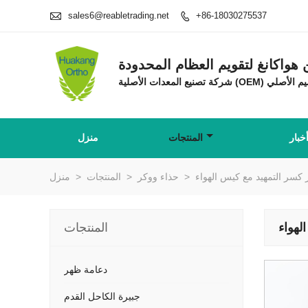

sales6@reabletrading.net
+86-18030275537

واكانغ لتقويم العظام المحدودة
خبار
المنتجات
منزل
ر كسر التمهيد مع كيس الهواء
>
حذاء ووكر
>
المنتجات
>
منزل
لهواء
المنتجات
دعامة ظهر
جبيرة الكاحل القدم