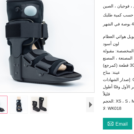
، فوجيان ، الصين
يل هوائي العظام
لون أسود
المخصصة: مقبولة
 المصنعة ، المصنع
عينة: متاح
CE
غرق الأمر الأول وقتًا أطول
قليلاً
XS ، S ، M ، L
لا: WK018

Email