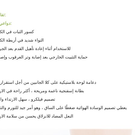
تفاصيل المنتج:
دواعي الإستعمال:
كسور الثبات في الك
التواء شديد في أربطة الك
للاستخدام أثناء إعادة تأهيل القدم بعد الج
حماية التثبيت الخارجي بعد إصابة وتر العرقوب وإصل
دعامة لوحة بلاستيكية على كلا الجانبين من أجل استقرار 
بطانة إسفنجية ناعمة ومريحة ، أكثر راحة في الارت
تصميم فيلكرو ، سهل الارتداء وال
يعطي تصميم الوسادة الهوائية ضغطًا على الساق ، وهو أمر جيد للتورم والتث
النعل المضاد للانزلاق يحسن من سلامة الارت