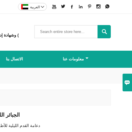








العربية

شركة تصنيع المعدات الأصلية (OEM) وتصنيع التصميم الأصلي (ODM) حاصلة على شهادة MDR CE وشهادة إدارة الغذاء والدواء الأمريكية (
معلومات عنا
الاتصال بنا

الجبائر ال
دعامة القدم الليلية للأط