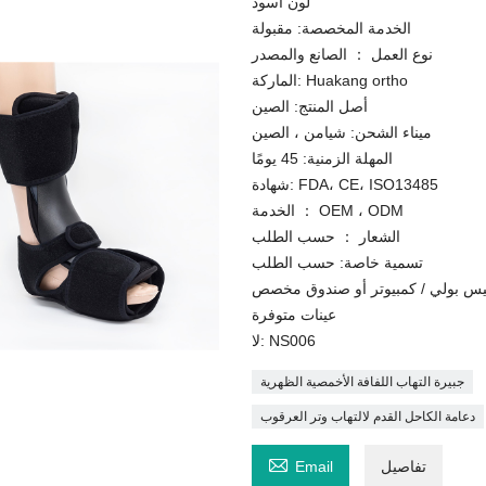
لون أسود
الخدمة المخصصة: مقبولة
نوع العمل ： الصانع والمصدر
الماركة: Huakang ortho
أصل المنتج: الصين
ميناء الشحن: شيامن ، الصين
المهلة الزمنية: 45 يومًا
شهادة: FDA، CE، ISO13485
الخدمة ： OEM ، ODM
الشعار ： حسب الطلب
تسمية خاصة: حسب الطلب
عينات متوفرة
لا: NS006
جبيرة التهاب اللفافة الأخمصية الظهرية
دعامة الكاحل القدم لالتهاب وتر العرقوب

تفاصيل
Email