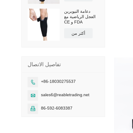
دعامة النيوبرين
العجل الرياضية مع
CE و FDA
أكثر من
تفاصيل الاتصال
+86-18030275537

sales6@reabletrading.net

86-592-6083387
