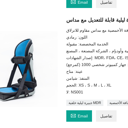

تفاصيل
Email
 ليلية قابلة للتعديل مع مداس
لفافة الأخمصية مع مداس مقاوم للانزلاق
اللون: رمادي
الخدمة المخصصة: مقبولة
ة وأوديإم ، الشركة المصنعة ، المصنع
ات: MDR، FDA، CE، ISO13485
از كمبيوتر شخصى 1000 (كمرجع)
عينة: متاح
المنفذ: شيامن
الحجم: XS ، S ، M ، L ، XL
لا: NS001
جبيرة ليلية خلفية MDR

تفاصيل
Email