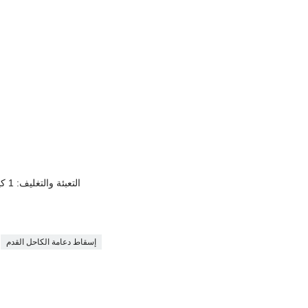
التعبئة والتغليف: 1 كيس بولي / كمبيوتر أو صندوق مخصص
إسقاط دعامة الكاحل القدم