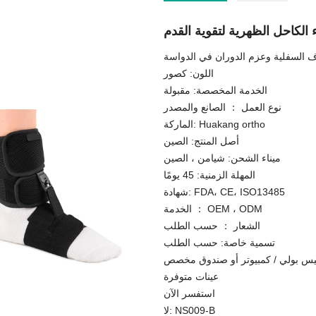
اء الكاحل الظهرية لتقوية القدم
اف السفلية وعزم الدوران في الدواسة
اللون: كصور
الخدمة المخصصة: مقبولة
نوع العمل ： الصانع والمصدر
الماركة: Huakang ortho
أصل المنتج: الصين
ميناء الشحن: شيامن ، الصين
المهلة الزمنية: 45 يومًا
شهادة: FDA، CE، ISO13485
الخدمة ： OEM ، ODM
الشعار ： حسب الطلب
تسمية خاصة: حسب الطلب
عينات متوفرة
استفسر الآن
لا: NS009-B