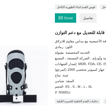
احل
قوس القدم انثناء الظهرية الكاحل

تفاصيل
Email
 قابلة للتعديل مع دعم التوازن
لفافة الأخمصية مع مداس مقاوم للانزلاق
اللون: رمادي
الخدمة المخصصة: مقبولة
ة وأوديإم ، الشركة المصنعة ، المصنع
ات: MDR، FDA، CE، ISO13485
از كمبيوتر شخصى 1000 (كمرجع)
عينة: متاح
المنفذ: شيامن
الحجم: XS ، S ، M ، L ، XL
لا: NS001c
دعامات القدم الخلفية للجبيرة الليلية