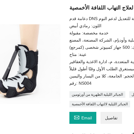
لعلاج التهاب اللفافة الأخمصية
قدم DNS قابلة للتعديل لدعم النوم
اللون: رمادي أبيض
خدمة مخصصة: مقبولة
لية وأوديإم، الشركة المصنعة، المصنع
 شخصى (كمرجع)
عينة: متاح
لحجم: الجامعة، كلا من اليسار واليمين
رقم: NS004
ل
الجبائر الليلية الظهرية من أورثومين
الجبائر الليلية لالتهاب اللفافة الأخمصية

تفاصيل
Email