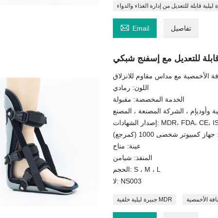
 ليلية قابلة للتعديل من إدارة الغذاء والدواء

تفاصيل
Email
 قابلة للتعديل مع إسفنج شبكي
لفافة الأخمصية مع مداس مقاوم للانزلاق
اللون: رمادي
الخدمة المخصصة: مقبولة
ة وأوديإم ، الشركة المصنعة ، المصنع
ات: MDR، FDA، CE، ISO13485
از كمبيوتر شخصى 1000 (كمرجع)
عينة: متاح
المنفذ: شيامن
الحجم: S ، M ، L
لا: NS003
جبيرة ليلية خلفية MDR