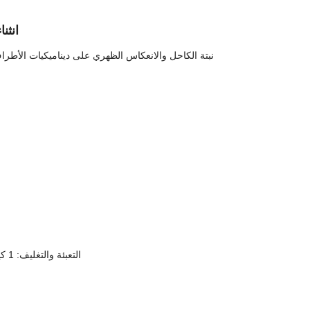
انثن
نبتة الكاحل والانعكاس الظهري على ديناميكيات الأطر
التعبئة والتغليف: 1 كيس بولي / كمبيوتر أو صندوق مخصص