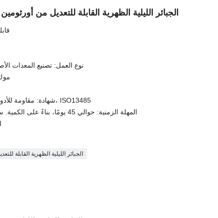
الجبائر الليلية الظهرية القابلة للتعديل من أورثومين 
دعامة 
نوع العمل: تصنيع المعدات الأص
موك: 500 جهاز كمبيوتر
شهادة: مقاومة للأدوية المتعددة، م، ادارة الاغذية والعقاقير، ISO13485
المهلة الزمنية: حوالي 45 يومًا، بناءً على الكمية. سيستغرق الطلب الأول وقتًا أطول قليلاً
ا
الجبائر الليلية الظهرية القابلة للتعدي