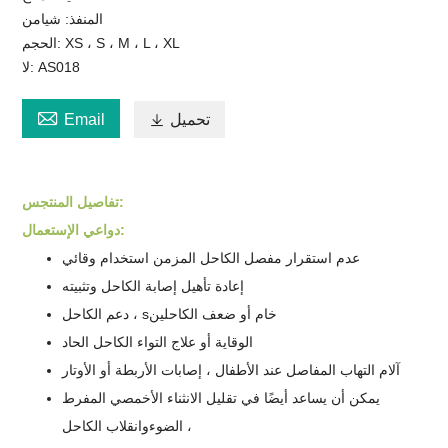
المنفذ: شيامن
الحجم: XS ، S ، M ، L ، XL
لا: AS018

تحميل

Email
:
تفاصيل المنتج
س
دواعي الإستعمال:
عدم استقرار مفصل الكاحل المزمن
استخدام وقائي
إعادة تأهيل إصابة الكاحل وتثبيته
خام أو ضعف الكاحلين
دعم الكاحل ، s
الوقاية أو علاج التواء الكاحل الحاد
آلام التهاب المفاصل عند الأطفال ،
إصابات الأربطة أو الأوتار
يمكن أن يساعد أيضًا في تقليل الانثناء الأخمصي المفرط
،
الضوء
وانقلاب الكاحل