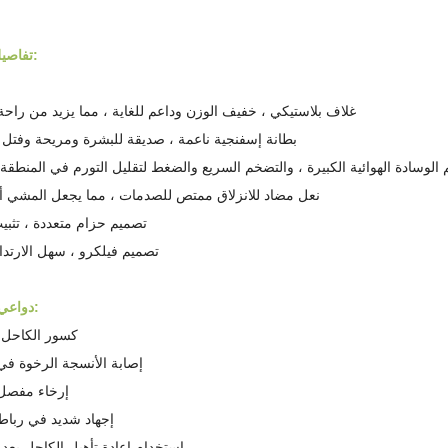
:
تفاصيل
1. غلاف بلاستيكي ، خفيف الوزن وداعم للغاية ، مما يزيد من راحة 
2. بطانة إسفنجية ناعمة ، صديقة للبشرة ومريحة وفتل 
يم الوسادة الهوائية الكبيرة ، والتضخم السريع والضغط لتقليل التورم في المنطقة
4. نعل مضاد للانزلاق ممتص للصدمات ، مما يجعل المشي أكث
5. تصميم حزام متعددة ، تث
6. تصميم فيلكرو ، سهل الارتدا
دواعي الإستعمال:
1. كسور الكاحل 
2. إصابة الأنسجة الرخوة ف
3. إرخاء مفص
4. إجهاد شديد في ربا
5. استخدام إعادة تأهيل الكاحل بعد