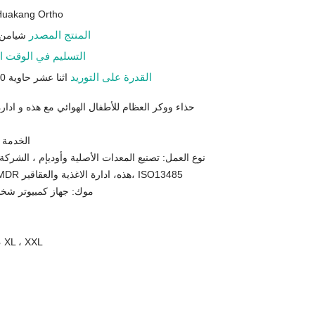
Huakang Ortho
المنتج المصدر
شيامن 
التسليم في الوقت ا
القدرة على التوريد
اثنا عشر حاوية 40 بوصة في الشهر
حذاء ووكر العظام للأطفال الهوائي مع هذه و ادارة 
الخدمة 
نوع العمل: تصنيع المعدات الأصلية وأوديإم ، الشركة
إصدار الشهادات: MDR هذه، ادارة الاغذية والعقاقير، ISO13485
موك: جهاز كمبيوتر شخصى 200 (ك
الحجم:  ، XXL