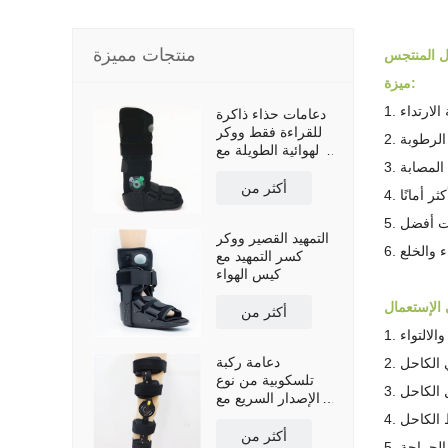
منتجات مميزة
 المنتج
س
ميزة:
الارتداء
دعامات حذاء ذاكرة
للقراءة فقط ووكر
الرطوبة
الهوائية الطويلة مع
 المصابة
نعل مضاد للانزلاق
أكثر من
ر أمانًا
بيت أفضل
التمهيد القصير ووكر
ء والخلع
كسر التمهيد مع
كيس الهواء
أكثر من
والالتواء
دعامة ركبة
ي الكاحل
تلسكوبية من نوع
ل الكاحل
الإصدار السريع مع
أحزمة كتف
ط الكاحل
أكثر من
 الجراحة