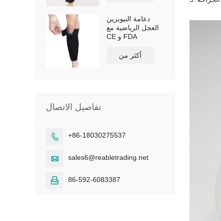
دعامة النيوبرين
العجل الرياضية مع
CE و FDA
أكثر من
تفاصيل الاتصال
+86-18030275537

sales6@reabletrading.net

86-592-6083387
