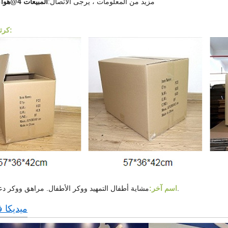
مزيد من المعلومات ، يرجى الاتصال:
المبيعات 4@هواكانغورثو.مع
كرتون التغليف:
مشاية أطفال التمهيد ووكر الأطفال. مراهق ووكر دعامة التمهيد.
اسم آخر:
ميديكا ف