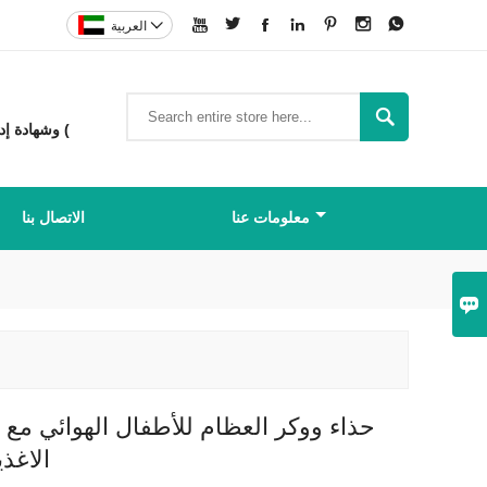








العربية

شركة تصنيع المعدات الأصلية (OEM) وتصنيع التصميم الأصلي (ODM) حاصلة على شهادة MDR CE وشهادة إدارة الغذاء والدواء الأمريكية (
معلومات عنا
الاتصال بنا

حذاء ووكر العظام للأطفال الهوائي مع ه
الاغذي