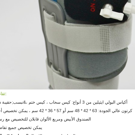
تفاصيل التعبئة:
أكياس البولي ايثيلين من 3 أنواع: كيس سحاب ، كيس ختم ،&نبسب;
حقيبة ذ
كرتون عالي الجودة: 63 * 42 * 48 سم أو 57 * 36 * 42 سم ، يمكن تخصيص أحجام أخرى
الصندوق الأبيض ومربع الألوان قابلان للتخصيص مع ر
يمكن تخصيص جميع تفاص