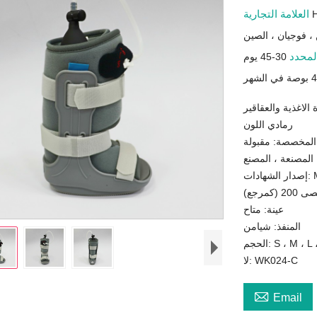
العلامة التجارية
، فوجيان ، الصين
لمحدد
30-45 يوم
الاغذية والعقاقير
رمادي اللون
المخصصة: مقبولة
 المصنعة ، المصنع
مرجع)
عينة: متاح
المنفذ: شيامن
S ، M ، L ، XL
لا: WK024-C

Email