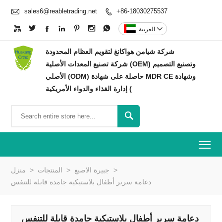

sales6@reabletrading.net
+86-18030275537









العربية
شركة شيامن هواكانغ لتقويم العظام المحدودة
شركة تصنيع المعدات الأصلية (OEM) وتصنيع التصميم
الأصلي (ODM) حاصلة على شهادة MDR CE وشهادة
إدارة الغذاء والدواء الأمريكية (

To
>
جبيرة الاصبع
>
المنتجات
>
منزل
دعامة سرير أطفال بلاستيكية جامدة قابلة للتنفس
دعامة سرير أطفال بلاستيكية جامدة قابلة للتنفس