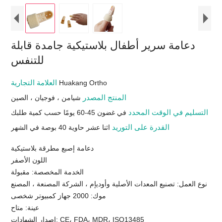
دعامة سرير أطفال بلاستيكية جامدة قابلة
للتنفس
العلامة التجارية
Huakang Ortho
المنتج المصدر
شيامن ، فوجيان ، الصين
التسليم في الوقت المحدد
في غضون 45-60 يومًا حسب كمية طلبك
القدرة على التوريد
اثنا عشر حاوية 40 بوصة في الشهر
دعامة إصبع مطرقة بلاستيكية
اللون الأصفر
الخدمة المخصصة: مقبولة
نوع العمل: تصنيع المعدات الأصلية وأوديإم ، الشركة المصنعة ، المصنع
موك: 2000 جهاز كمبيوتر شخصى
عينة: متاح
إصدار الشهادات: CE، FDA، MDR، ISO13485