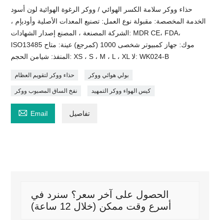
حذاء ووكر سلامة الكسر الهوائي / ووكر الرغوة الهوائية لون أسود
الخدمة المخصصة: مقبولة نوع العمل: تصنيع المعدات الأصلية وأوديإم ،
الشركة المصنعة ، المصنع إصدار الشهادات: MDR CE، FDA،
ISO13485 موك: جهاز كمبيوتر شخصى 1000 (كمرجع) عينة: متاح
المنفذ: شيامن الحجم: XS ، S ، M ، L ، XL لا: WK024-B
بولي هوائي ووكر
حذاء ووكر لتقويم العظام
كيس الهواء ووكر التمهيد
نفخ الساق المصبوب ووكر

تفاصيل
Email
الحصول على آخر سعر؟ سنرد في
أسرع وقت ممكن (خلال 12 ساعة)