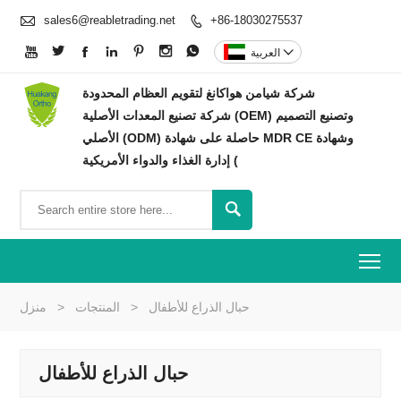

sales6@reabletrading.net
+86-18030275537









العربية
شركة شيامن هواكانغ لتقويم العظام المحدودة
شركة تصنيع المعدات الأصلية (OEM) وتصنيع التصميم
الأصلي (ODM) حاصلة على شهادة MDR CE وشهادة
إدارة الغذاء والدواء الأمريكية (

To
حبال الذراع للأطفال
>
المنتجات
>
منزل
حبال الذراع للأطفال