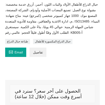
حبال الذراع للأطفال الأولاد والبنات اللون: أحمر، أزرق خدمة مخصصة:
مقبولة نوع العمل: تصنيع المعدات الأصلية وأوديإم، الشركة المصنعة،
المصنع موك: 1000 جهاز كمبيوتر شخصى (كمرجع) عينة: متاح شهادة:
م، ادارة الاغذية والعقاقير، مقاومة للأدوية المتعددة، ISO13485 الميناء:
شيامن المهلة الزمنية: حوالي 45 يومًا، بناءً على الكمية. سيستغرق
الطلب الأول وقتًا أطول قليلاً الحجم: عالمي رقم: KB005-أ
حبال الذراع المكسورة للأطفال
طباعة حبال الذراع

تفاصيل
Email
الحصول على آخر سعر؟ سنرد في
أسرع وقت ممكن (خلال 12 ساعة)