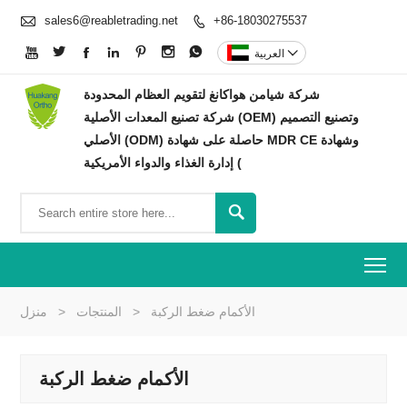

sales6@reabletrading.net
+86-18030275537









العربية
شركة شيامن هواكانغ لتقويم العظام المحدودة
شركة تصنيع المعدات الأصلية (OEM) وتصنيع التصميم
الأصلي (ODM) حاصلة على شهادة MDR CE وشهادة
إدارة الغذاء والدواء الأمريكية (

To
الأكمام ضغط الركبة
>
المنتجات
>
منزل
الأكمام ضغط الركبة