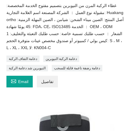
غطاء الركبة المرن من النيوبرين بتصميم مفتوح الخدمة المخصصة:
مقبولة نوع العمل ： الشركة المصنعة اسم العلامة التجارية: Huakang
ortho أصل المنتج: الصين ميناء الشحن: شيامن ، الصين المهلة الزمنية:
45 يومًا شهادة: FDA، CE، ISO13485 الخدمة ： OEM ، ODM
الشعار ： حسب طلبك تسمية خاصة: حسب طلبك التعبئة والتغليف: 1
كيس بولي / كمبيوتر أو صندوق مخصص عينات متوفرة الحجم: S ، M ،
L ، XL ، XXL لا: KN004-C
دعامة الركبة النيوبرين
دعامة التفاف الركبة
دعامة رضفة ناعمة قابلة للسحب
النيوبرين شد دعامة الركبة

تفاصيل
Email