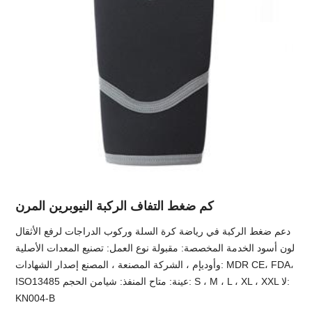
كم ضغط التفاف الركبة النيوبرين المرن
دعم ضغط الركبة في رياضة كرة السلة وركوب الدراجات لرفع الأثقال
لون أسود الخدمة المخصصة: مقبولة نوع العمل: تصنيع المعدات الأصلية
وأوديإم ، الشركة المصنعة ، المصنع إصدار الشهادات: MDR CE، FDA،
ISO13485 عينة: متاح المنفذ: شيامن الحجم: S ، M ، L ، XL ، XXL لا:
KN004-B